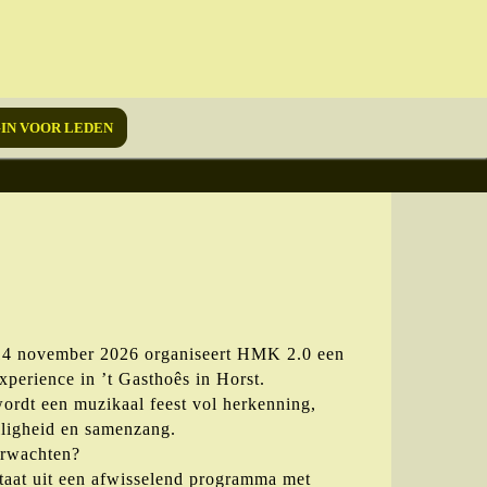
IN VOOR LEDEN
14 november 2026 organiseert HMK 2.0 een
perience in ’t Gasthoês in Horst.
rdt een muzikaal feest vol herkenning,
lligheid en samenzang.
erwachten?
taat uit een afwisselend programma met