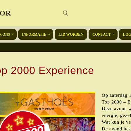
OOR
R ONS
INFORMATIE
LID WORDEN
CONTACT
LOG
op 2000 Experience
Op zaterdag 
Top 2000 – Ex
Deze avond wo
energie, geze
Wat kun je v
De avond bes