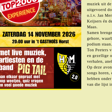
muziek uit de
uitgevoerd d
o.l.v. Jan Mer
Keijsers én d
Maas.
Samen brenge
gehore, waarb
podium staan
Ton Peeters v
en gezellige 
verhalen, ane
Op deze avond
songs horen,
hebben onder 
van die lijst