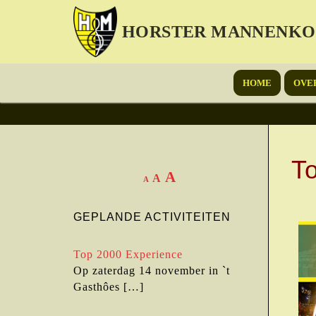
HORSTER MANNENK
HOME
OVE
T
A
A
A
GEPLANDE ACTIVITEITEN
Top 2000 Experience
Op zaterdag 14 november in `t
Gasthôes
[…]